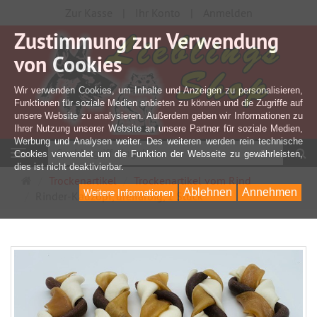
Zur Kasse
Ihr Konto
Anmelden
Zustimmung zur Verwendung
von Cookies
Wir verwenden Cookies, um Inhalte und Anzeigen zu personalisieren,
Funktionen für soziale Medien anbieten zu können und die Zugriffe auf
unsere Website zu analysieren. Außerdem geben wir Informationen zu
Ihrer Nutzung unserer Website an unsere Partner für soziale Medien,
Werbung und Analysen weiter. Des weiteren werden rein technische
S
Navigation
Cookies verwendet um die Funktion der Webseite zu gewährleisten,
dies ist nicht deaktivierbar.
Startseite
Trockenartikel
Trockenartikel vom Rind
Ablehnen
Annehmen
Weitere Informationen
Rinder-Kauzopf, dreifarbig, 1 Stück