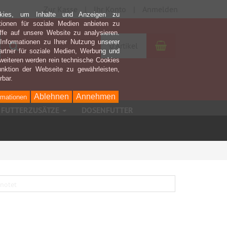
Zur Kasse
Ihr Konto
Anmelden
kies, um Inhalte und Anzeigen zu
ktionen für soziale Medien anbieten zu
ffe auf unsere Website zu analysieren.
nformationen zu Ihrer Nutzung unserer
Warenkorb
Suchen
0 Artikel
rtner für soziale Medien, Werbung und
weiteren werden rein technische Cookies
nktion der Webseite zu gewährleisten,
rbar.
Ablehnen
Annehmen
rmationen
FUTTERZUSÄTZE
DOSENFUTTER