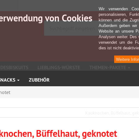
Wir verwenden Coo
erwendung von Cookies
personalisieren, Fun
können und die Zugri
Außerdem geben wir I
Website an unsere Pa
Analysen weiter. Des 
verwendet um die Fu
dies ist nicht deaktivie
Weitere Info
DESBISKUITS
LIEBLINGS-WÜRSTE
THEMEN-PAKETE
SNACKS
ZUBEHÖR
notet
knochen, Büffelhaut, geknotet