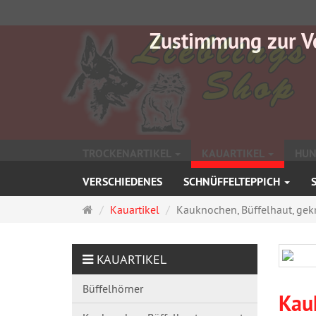
Zustimmung zur V
TROCKENARTIKEL
KAUARTIKEL
HUN
VERSCHIEDENES
SCHNÜFFELTEPPICH
Startseite
Kauartikel
Kauknochen, Büffelhaut, gek
KAUARTIKEL
Büffelhörner
Kau