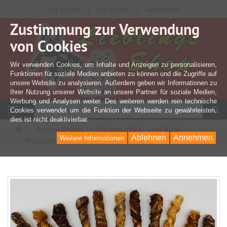
Zur Kasse
Ihr Konto
Anmelden
Zustimmung zur Verwendung
von Cookies
Wir verwenden Cookies, um Inhalte und Anzeigen zu personalisieren,
Funktionen für soziale Medien anbieten zu können und die Zugriffe auf
unsere Website zu analysieren. Außerdem geben wir Informationen zu
Ihrer Nutzung unserer Website an unsere Partner für soziale Medien,
Werbung und Analysen weiter. Des weiteren werden rein technische
S
Navigation
Cookies verwendet um die Funktion der Webseite zu gewährleisten,
dies ist nicht deaktivierbar.
Startseite
Trockenartikel
Trockenartikel vom Rind
Ablehnen
Annehmen
Weitere Informationen
R-Kaustangen mit Rindfleisch, 250 g