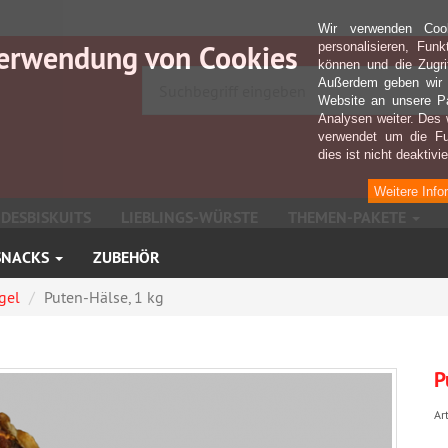
Wir verwenden Coo
erwendung von Cookies
personalisieren, Fun
können und die Zugri
Außerdem geben wir I
Website an unsere Pa
Analysen weiter. Des 
verwendet um die Fu
dies ist nicht deaktivie
Weitere Info
DESBISKUITS
LIEBLINGS-WÜRSTE
THEMEN-PAKETE
SNACKS
ZUBEHÖR
gel
Puten-Hälse, 1 kg
P
Art