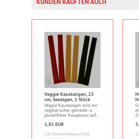
KUNDEN KAUFTEN AUCH
Veggie Kaustangen, 23
H
cm, Seealgen, 1 Stück
H
Veggie Kaustangen sind ein
G
vegetarischer, getreide- u.
d
glutenfreier Kaugenuss auf...
Z
1,85 EUR
5
1,85 EUR pro Packung / Pack
5,