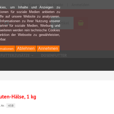
Zur Kasse
Ihr Konto
Anmelden
kies, um Inhalte und Anzeigen zu
ktionen für soziale Medien anbieten zu
ffe auf unsere Website zu analysieren.
nformationen zu Ihrer Nutzung unserer
Warenkorb
Suchen
0 Artikel
rtner für soziale Medien, Werbung und
weiteren werden rein technische Cookies
nktion der Webseite zu gewährleisten,
rbar.
Ablehnen
Annehmen
rmationen
FUTTERZUSÄTZE
DOSENFUTTER
uten-Hälse, 1 kg
.Nr.:
45B