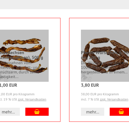
albsflechsen
Pferde-Würstchen, 6-10
Achillessehnen), 500 g
cm, 100 g
chillessehnen vom
Die Würstchen werden aus
terbein, sehr fett- und
100% Pferdefleisch
eruchsarm, durch seine
hergestellt und in einem...
astigkeit...
1,00 EUR
3,80 EUR
,00 EUR pro Kilogramm
38,00 EUR pro Kilogramm
cl. 19 % USt
zzgl. Versandkosten
incl. 7 % USt
zzgl. Versandkosten
In den Warenkorb
In
mehr...
mehr...