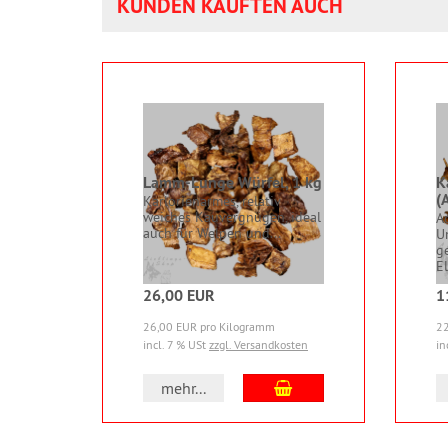
KUNDEN KAUFTEN AUCH
Lamm-Lunge Würfel, 1 kg
K
(
Karlorienarmes, relativ
weiches Kauvergnügen, ideal
A
auch für Welpen und...
Un
g
El
26,00 EUR
1
26,00 EUR pro Kilogramm
22
incl. 7 % USt
zzgl. Versandkosten
in
In den Warenkorb
mehr...