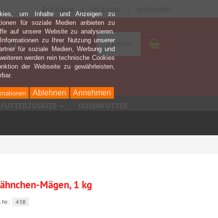
Zur Kasse
Ihr Konto
Anmelden
kies, um Inhalte und Anzeigen zu
ktionen für soziale Medien anbieten zu
ffe auf unsere Website zu analysieren.
nformationen zu Ihrer Nutzung unserer
Warenkorb
Suchen
0 Artikel
rtner für soziale Medien, Werbung und
weiteren werden rein technische Cookies
nktion der Webseite zu gewährleisten,
rbar.
Ablehnen
Annehmen
rmationen
FUTTERZUSÄTZE
DOSENFUTTER
ähnchen-Mägen, 1 kg
.Nr.:
43B