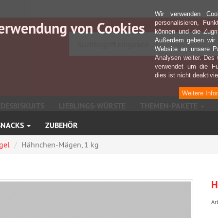
Wir verwenden Coo
erwendung von Cookies
personalisieren, Fun
können und die Zugri
Außerdem geben wir I
Website an unsere Pa
Analysen weiter. Des 
verwendet um die Fu
dies ist nicht deaktivie
Weitere Info
DESBISKUITS
LIEBLINGS-WÜRSTE
THEMEN-PAKETE
SNACKS
ZUBEHÖR
gel
Hähnchen-Mägen, 1 kg
H
Art