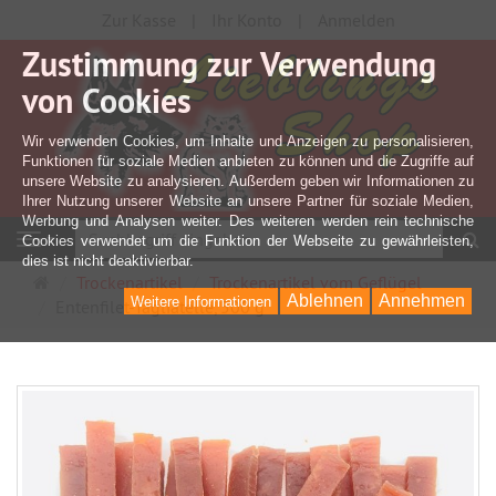
Zur Kasse
Ihr Konto
Anmelden
Zustimmung zur Verwendung
von Cookies
Wir verwenden Cookies, um Inhalte und Anzeigen zu personalisieren,
Funktionen für soziale Medien anbieten zu können und die Zugriffe auf
unsere Website zu analysieren. Außerdem geben wir Informationen zu
Ihrer Nutzung unserer Website an unsere Partner für soziale Medien,
Werbung und Analysen weiter. Des weiteren werden rein technische
S
Navigation
Cookies verwendet um die Funktion der Webseite zu gewährleisten,
dies ist nicht deaktivierbar.
Startseite
Trockenartikel
Trockenartikel vom Geflügel
Ablehnen
Annehmen
Weitere Informationen
Entenfilet-Tagliatelle, 500 g