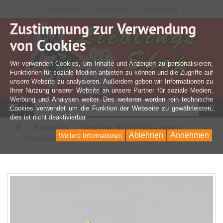
Zur Kasse
Ihr Konto
Anmelden
Zustimmung zur Verwendung
von Cookies
Wir verwenden Cookies, um Inhalte und Anzeigen zu personalisieren,
Funktionen für soziale Medien anbieten zu können und die Zugriffe auf
unsere Website zu analysieren. Außerdem geben wir Informationen zu
Ihrer Nutzung unserer Website an unsere Partner für soziale Medien,
Werbung und Analysen weiter. Des weiteren werden rein technische
S
Navigation
Cookies verwendet um die Funktion der Webseite zu gewährleisten,
dies ist nicht deaktivierbar.
Startseite
Kauartikel
Kaustäbe, Büffelhaut, gedreht
Ablehnen
Annehmen
Weitere Informationen
Kaustäbe, Büffelh. 08mm x 13 cm, 100 St