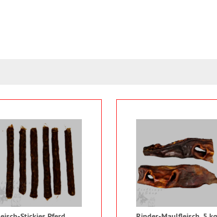
leisch-Stickies Pferd,
Rinder-Maulfleisch, 5 k