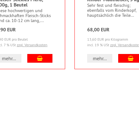
00g, 1 Beutel
Sehr fest und fleischig;
ebenfalls vom Rinderkopf,
iese hochwertigen und
hauptsächlich die Teile...
chmackhaften Fleisch-Sticks
nd ca. 10-12 cm lang,...
,90 EUR
68,00 EUR
90 EUR pro Beutel
13,60 EUR pro Kilogramm
cl. 7 % USt
zzgl. Versandkosten
incl. 19 % USt
zzgl. Versandkost
In den Warenkorb
In
mehr...
mehr...