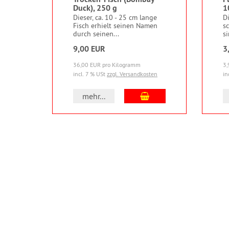
Duck), 250 g
1
Dieser, ca. 10 - 25 cm lange
D
Fisch erhielt seinen Namen
s
durch seinen...
si
9,00 EUR
3
36,00 EUR pro Kilogramm
3,
incl. 7 % USt
zzgl. Versandkosten
in
In den Warenkorb
mehr...