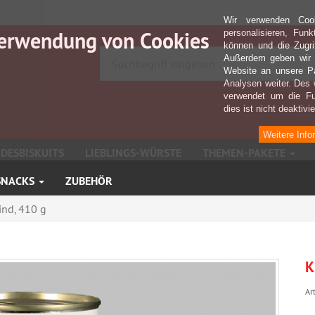
Wir verwenden Coo
erwendung von Cookies
personalisieren, Fun
können und die Zugri
Außerdem geben wir I
Website an unsere Pa
Analysen weiter. Des 
verwendet um die Fu
dies ist nicht deaktivie
Weitere Info
DESBISKUITS
LIEBLINGS-WÜRSTE
THEMEN-PAKETE
SNACKS
ZUBEHÖR
ind, 410 g
K
Art