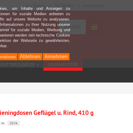
Zur Kasse
Ihr Konto
Anmelden
kies, um Inhalte und Anzeigen zu
ktionen für soziale Medien anbieten zu
ffe auf unsere Website zu analysieren.
nformationen zu Ihrer Nutzung unserer
Warenkorb
Suchen
0 Artikel
rtner für soziale Medien, Werbung und
weiteren werden rein technische Cookies
nktion der Webseite zu gewährleisten,
rbar.
Ablehnen
Annehmen
rmationen
FUTTERZUSÄTZE
DOSENFUTTER
ieningdosen Geflügel u. Rind, 410 g
.Nr.:
207A