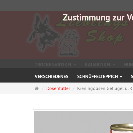
Zustimmung zur V
TROCKENARTIKEL
KAUARTIKEL
HUN
VERSCHIEDENES
SCHNÜFFELTEPPICH
Startseite
Dosenfutter
Kieningdosen Geflügel u. R