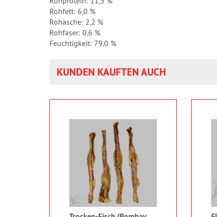
Rohprotein: 11,5 %
Rohfett: 6,0 %
Rohasche: 2,2 %
Rohfaser: 0,6 %
Feuchtigkeit: 79,0 %
KUNDEN KAUFTEN AUCH
Trocken-Fisch (Bombay
F